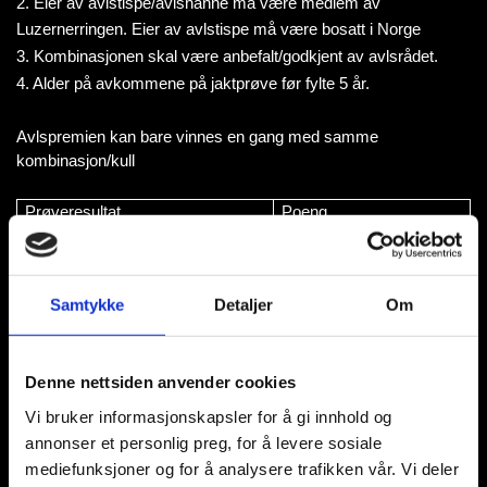
2. Eier av avlstispe/avlshanne må være medlem av
Luzernerringen. Eier av avlstispe må være bosatt i Norge
3. Kombinasjonen skal være anbefalt/godkjent av avlsrådet.
4. Alder på avkommene på jaktprøve før fylte 5 år.
Avlspremien kan bare vinnes en gang med samme
kombinasjon/kull
Prøveresultat
Poeng
1 EP
8 poeng
2 EP
6 poeng
3 EP
4 poeng
Samtykke
Detaljer
Om
0 EP
1 poeng
1 ÅP
5 poeng
2 ÅP
3 poeng
Denne nettsiden anvender cookies
3 ÅP
2 poeng
Vi bruker informasjonskapsler for å gi innhold og
0 ÅP
1 poeng
annonser et personlig preg, for å levere sosiale
mediefunksjoner og for å analysere trafikken vår. Vi deler