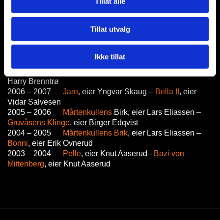
Tillat alle
2010 – 2011
Billy
, eier Thorleif Øverland –
Laika
, Kjell
Edvinsen
Tillat utvalg
2008 – 2009
Festus
, eier Bjørn og Stian Berg –
Tinka
,
eier John Smedbakken
2009 – 2010
Windanbergets Harpo
, eier Tord Rönnberg
Ikke tillat
–
Centa
, eier Harry Brenntrø
2007 – 2008
Melvin
, eier David Häggblad –
Centa
, eier
Harry Brenntrø
2006 – 2007
Jaro
, eier Yngvar Skaug –
Bella II
, eier
Vidar Salvesen
2005 – 2006
Mårtenkullens
Birk,
eier Lars Eliassen –
Gruvåsens Klinge
, eier Birger Edqvist
2004 – 2005
Mårtenkullens Brik
, eier Lars Eliassen –
Bonni
, eier Erik Ovnerud
2003 – 2004
Pelle
, eier Knut Aaserud -
Bazi von
Mittenberg
, eier Knut Aaserud