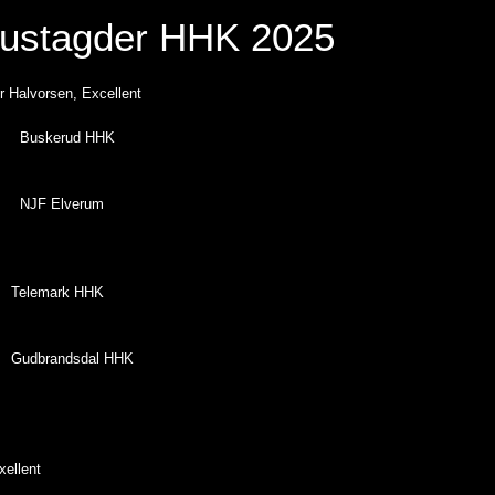
tagder HHK 2025
r Halvorsen, Excellent
HHK
rum
HHK
l HHK
xellent