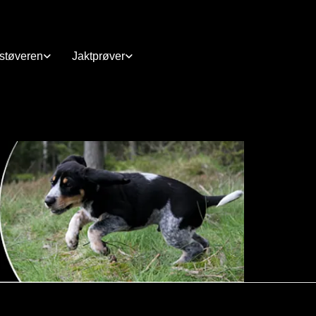
rstøveren
Jaktprøver