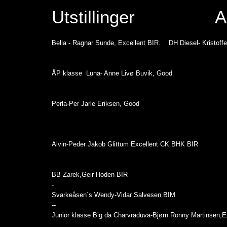
Utstillinger Aus
Bella - Ragnar Sunde, Excellent BIR. DH Diesel- Kristoffe
Buskerud 
ÅP klasse Luna- Anne Livø Buvik, Good
NJF Elve
Perla-Per Jarle Eriksen, Good
Telemark 
Alvin-Peder Jakob Glittum Excellent CK BHK BIR
Gudbrandsda
BB Zarek,Geir Hoden BIR
-
Svarkeåsen`s Wendy-Vidar Salvesen BIM
--
Junior klasse Big da Charvraduva-Bjørn Ronny Martinsen,E