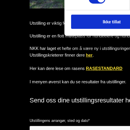
Ikke tillat
Utstilling er viktig for rasen både for avl og som et ut
Utstilling er en flott møteplass for hundeeiere og hun
NKK har laget et hefte om å være ny i utstillingsring
Utstillingskrieterer finner dere
her
.
Her kan dere lese om rasens
RASESTANDARD
I menyen øverst kan du se resultater fra utstillinger.
Send oss dine utstillingsresultater h
Utstillingens arrangør, sted og dato*