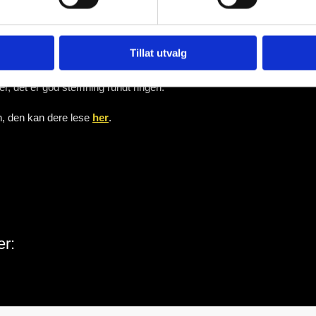
Tillat utvalg
stillingsvindu. Videre er det også et krav for hunder som det skal avles p
der, det er god stemning rundt ringen.
en, den kan dere lese
her
.
er: