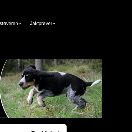
rstøveren
Jaktprøver