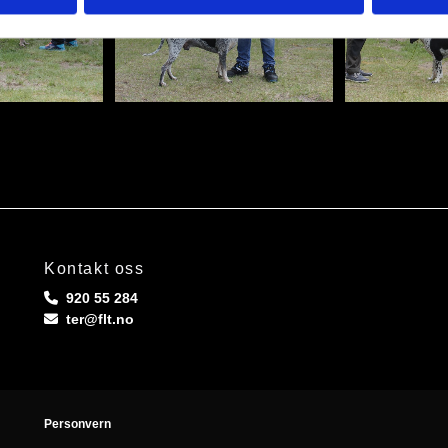
Kontakt oss
920 55 284

ter@flt.no

Personvern