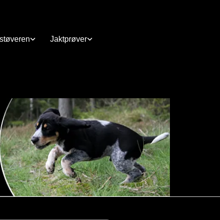
rstøveren
Jaktprøver