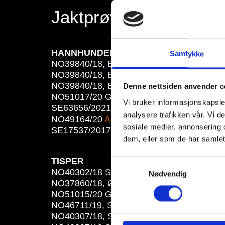
Jaktprøveresultater 2
HANNHUNDER
Samtykke
NO39840/18, BB
MIKKE
, eier: Arnold Bjør
NO39840/18, BB
DONAL
, eier: Anette Pet
NO39840/18, BB
ZAREK
, eier: Geir Holde
Denne nettsiden anvender c
NO51017/20 GF
RIKO
, eier: Erik Ovnerud
Vi bruker informasjonskapsler
SE63656/2021 Nästorpets
ZALTO
, eier Bj
analysere trafikken vår. Vi 
NO49164/20
ANTON
, eier Tore Foss-Flode
sosiale medier, annonsering 
SE17537/2017 Frostvallens
SMUGGLER (S
dem, eller som de har samlet
TISPER
Samtykkevalg
NO40302/18 SB-
CORA
, eier Finn M. Hoff
Nødvendig
NO37860/18, ØA-
DAYSI
, eier Dag Haugen.
NO51015/20 GF
NELLIE
, eier Kurt Johnn
NO46711/19, Svarkeåsen's
WENDY
, eier 
NO40307/18, SB-
CHIKA
, eier Ottar Nymoe