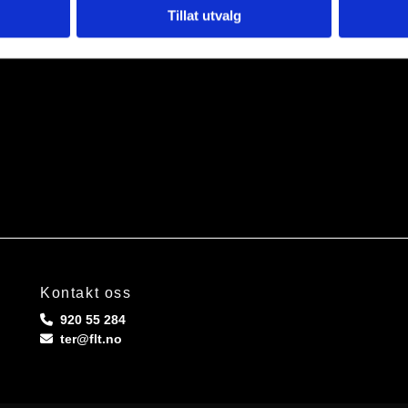
 Resultat:1x3 ÅP, 2x0 ÅP
Tillat utvalg
leksander Eriksen. Resultat: 1x3 ÅP
Kontakt oss
920 55 284

ter@flt.no
