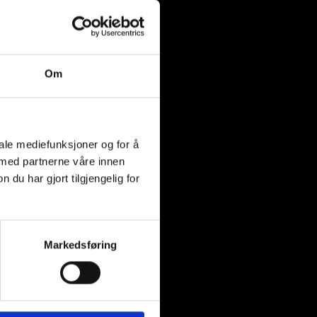
Om
iale mediefunksjoner og for å
rt
 med partnerne våre innen
u har gjort tilgjengelig for
1x2 ÅP (Luz)
Markedsføring