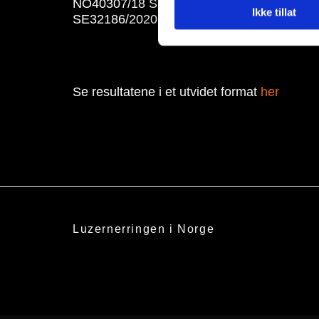
NO40307/18 SB-
YODA
, eier Svein Bakke.
Ikke tillat
SE32186/2020 Såntorpets
FRÖJA
, eier A
Se resultatene i et utvidet format
her
Luzernerringen i Norge