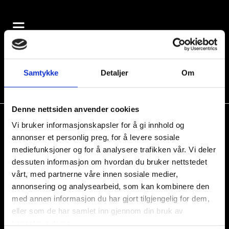
Samtykke
Detaljer
Om
Denne nettsiden anvender cookies
Vi bruker informasjonskapsler for å gi innhold og
Rapportskjemaer til NHKF
annonser et personlig preg, for å levere sosiale
mediefunksjoner og for å analysere trafikken vår. Vi deler
Rapport 2019
dessuten informasjon om hvordan du bruker nettstedet
Rapport 2018
vårt, med partnerne våre innen sosiale medier,
Rapport 2017
annonsering og analysearbeid, som kan kombinere den
Rapport 2016
med annen informasjon du har gjort tilgjengelig for dem,
Rapport 2015
eller som de har samlet inn gjennom din bruk av
Rapport 2014
tjenestene deres.
Rapport 2013