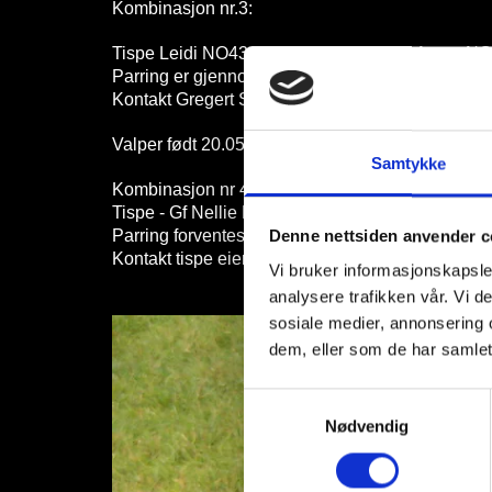
Kombinasjon nr.3:
Tispe Leidi NO43124/17 - Hannhund Anton N
Parring er gjennomført, og valper ventes i slutten
Kontakt Gregert Sletten (Tispe) tlf: 45278485 ell
Valper født 20.05.2026, 2 tisper og 2 hanner. For
Samtykke
Kombinasjon nr 4:
Tispe - Gf Nellie NO51015/20 - Hannhund - Aro
Denne nettsiden anvender c
Parring forventes i mai.
Kontakt tispe eier Kurt Johnny Moen tlf: 475 19 7
Vi bruker informasjonskapsler
analysere trafikken vår. Vi 
sosiale medier, annonsering 
dem, eller som de har samlet
Samtykkevalg
Nødvendig