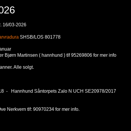
2026
. 16/03-2026
arvradura
SHSB/LOS 801778
januar
er Bjørn Martinsen ( hannhund ) tlf 95269806 for mer info
anner. Alle solgt.
/18 -
Hannhund Såntorpets Zalo N UCH SE20978/2017
ve Nerkvern tlf: 90970234 for mer info.