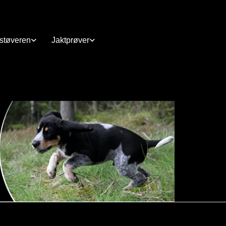
rstøveren
Jaktprøver