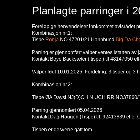
Planlagte parringer i 
Foreløpige henvendelser innkommet avlsrådet pr
Kombinasjon nr.1:
Tispe
Ronja
NO 47201/21 Hannhund
Big Da Ch
Parring er gjennomført valper ventes istarten av 
Kontakt Boye Backsæter ( tispe ) tlf 48147050 ell
Valper født 10.01.2026, Fordeling: 3 tisper og 3 h
Kombinasjon nr.2:
Tispe ØA Daysi NJ(D)CH N UCH RR NO37860
Parring gjennomført 05.04.2026
Kontakt Dag Haugen (Tispe) tlf: 92413839 eller O
Tispen er desverre gått tom.