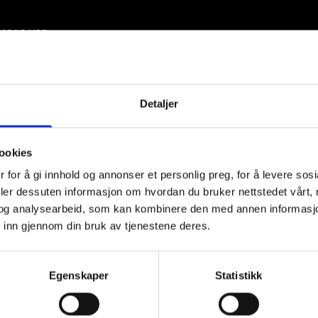
O49164/20
 av mai.
er Tore Foss Floden tlf: 48030543 for mer info.
tsatt ledige hannhunder.
Detaljer
k SE42256/2021
ookies
36 for mer info.
 for å gi innhold og annonser et personlig preg, for å levere sos
deler dessuten informasjon om hvordan du bruker nettstedet vårt,
og analysearbeid, som kan kombinere den med annen informasjon d
 inn gjennom din bruk av tjenestene deres.
Egenskaper
Statistikk