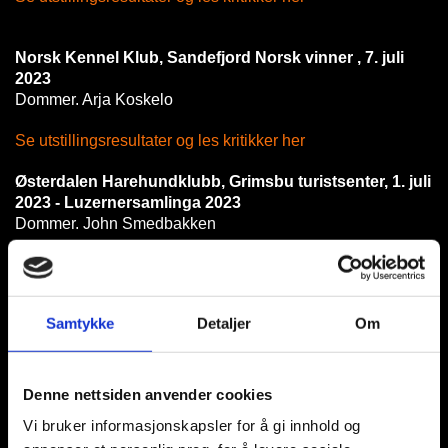
Norsk Kennel Klub, Sandefjord Norsk vinner , 7. juli
2023
Dommer. Arja Koskelo
Se utstillingsresultater og les kritikker her
Østerdalen Harehundklubb, Grimsbu turistsenter, 1. juli
2023 - Luzernersamlinga 2023
Dommer. John Smedbakken
Se utstillingsresultater og les kritikker her
Hedmark Harehundklubb, Elverum, 17. juni 2023
Samtykke
Detaljer
Om
Dommer. Göran Johansson
Se utstillingsresultater og les kritikker her
Denne nettsiden anvender cookies
Vi bruker informasjonskapsler for å gi innhold og
Norsk Kennel Klub, Trondheim, 3. juni 2023