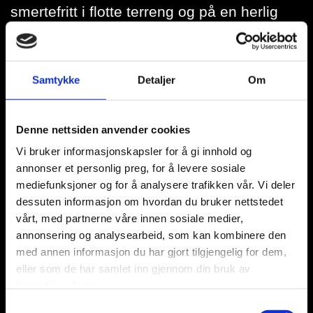
smertefritt i flotte terreng og på en herlig
lokasjon på Venabygd.
Vi takker Gudbransdal Harehundklubb for
Samtykke
Detaljer
Om
et flott arrangement, samt fenomenal live-
oppdatering fra vår egen dreiebokmester,
Denne nettsiden anvender cookies
Jan Erik Haugsrud.
Vi bruker informasjonskapsler for å gi innhold og
annonser et personlig preg, for å levere sosiale
Gratulerer til prøvevinner ØA Daysi til Dag
mediefunksjoner og for å analysere trafikken vår. Vi deler
Haugen
dessuten informasjon om hvordan du bruker nettstedet
vårt, med partnerne våre innen sosiale medier,
Norge stilte med følgende lag:
annonsering og analysearbeid, som kan kombinere den
med annen informasjon du har gjort tilgjengelig for dem,
NO 51021/20 GF Izabella, Kittil Songe
NO 37860/18 ØA Daysi, Dag Haugen
eller som de har samlet inn gjennom din bruk av
NO 39838/18 BB Zarek, Geir Holden
tjenestene deres.
Samtykkevalg