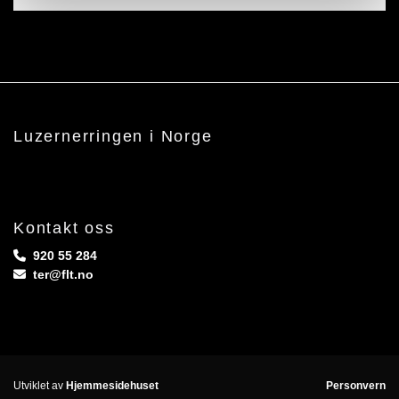
Luzernerringen i Norge
Kontakt oss
920 55 284

ter@flt.no

Utviklet av
Hjemmesidehuset
Personvern